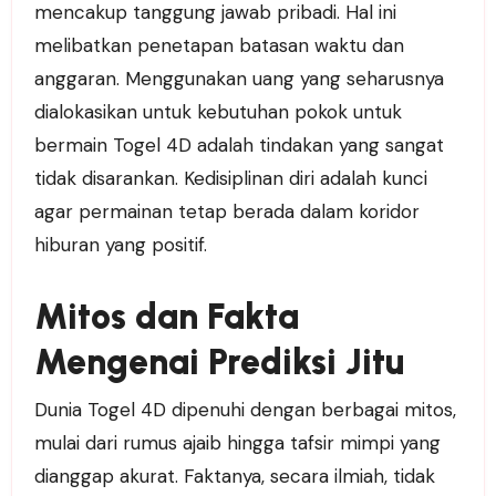
mencakup tanggung jawab pribadi. Hal ini
melibatkan penetapan batasan waktu dan
anggaran. Menggunakan uang yang seharusnya
dialokasikan untuk kebutuhan pokok untuk
bermain Togel 4D adalah tindakan yang sangat
tidak disarankan. Kedisiplinan diri adalah kunci
agar permainan tetap berada dalam koridor
hiburan yang positif.
Mitos dan Fakta
Mengenai Prediksi Jitu
Dunia Togel 4D dipenuhi dengan berbagai mitos,
mulai dari rumus ajaib hingga tafsir mimpi yang
dianggap akurat. Faktanya, secara ilmiah, tidak