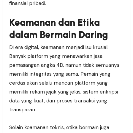
finansial pribadi.
Keamanan dan Etika
dalam Bermain Daring
Di era digital, keamanan menjadi isu krusial.
Banyak platform yang menawarkan jasa
pemasangan angka 4D, namun tidak semuanya
memiliki integritas yang sama. Pemain yang
cerdas akan selalu mencari platform yang
memiliki rekam jejak yang jelas, sistem enkripsi
data yang kuat, dan proses transaksi yang
transparan.
Selain keamanan teknis, etika bermain juga