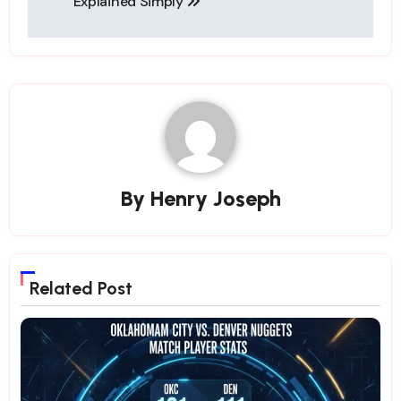
Explained Simply
By
Henry Joseph
Related Post