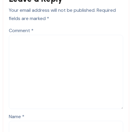
Your email address will not be published.
Required
fields are marked
*
Comment
*
Name
*