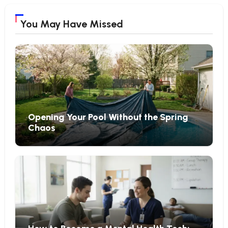
You May Have Missed
Opening Your Pool Without the Spring
Chaos