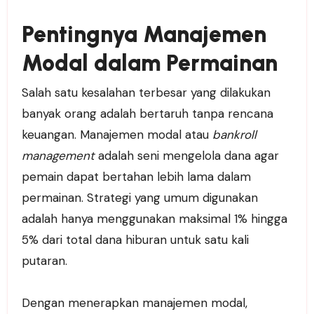
Pentingnya Manajemen
Modal dalam Permainan
Salah satu kesalahan terbesar yang dilakukan
banyak orang adalah bertaruh tanpa rencana
keuangan. Manajemen modal atau
bankroll
management
adalah seni mengelola dana agar
pemain dapat bertahan lebih lama dalam
permainan. Strategi yang umum digunakan
adalah hanya menggunakan maksimal 1% hingga
5% dari total dana hiburan untuk satu kali
putaran.
Dengan menerapkan manajemen modal,