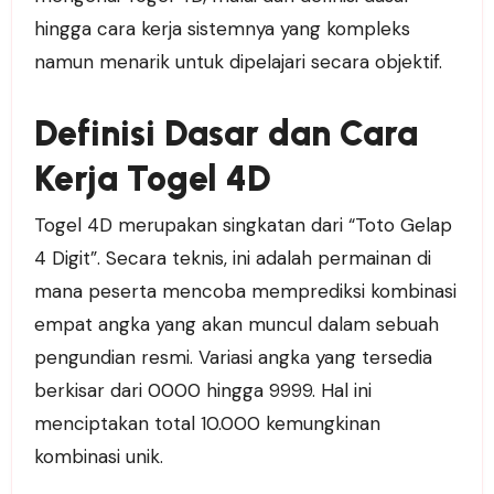
hingga cara kerja sistemnya yang kompleks
namun menarik untuk dipelajari secara objektif.
Definisi Dasar dan Cara
Kerja Togel 4D
Togel 4D merupakan singkatan dari “Toto Gelap
4 Digit”. Secara teknis, ini adalah permainan di
mana peserta mencoba memprediksi kombinasi
empat angka yang akan muncul dalam sebuah
pengundian resmi. Variasi angka yang tersedia
berkisar dari 0000 hingga 9999. Hal ini
menciptakan total 10.000 kemungkinan
kombinasi unik.