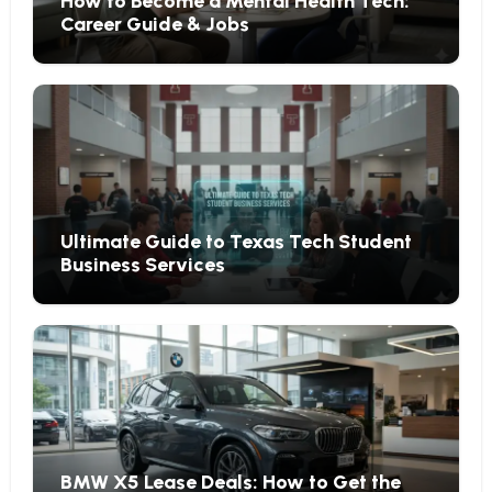
How to Become a Mental Health Tech:
Career Guide & Jobs
Ultimate Guide to Texas Tech Student
Business Services
BMW X5 Lease Deals: How to Get the